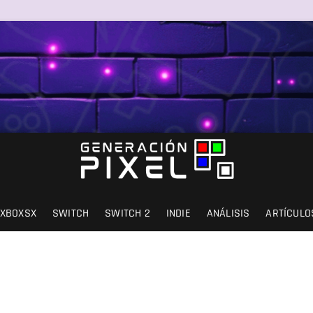
SIÓN Y AMOR.
XBOXSX
SWITCH
SWITCH 2
INDIE
ANÁLISIS
ARTÍCULO