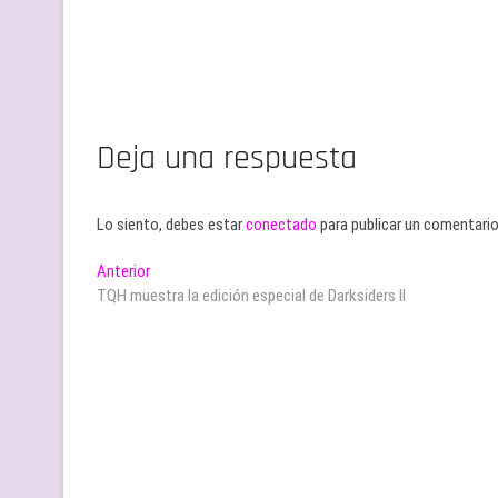
Deja una respuesta
Lo siento, debes estar
conectado
para publicar un comentario
Navegación
Entrada
Anterior
anterior:
TQH muestra la edición especial de Darksiders II
de
entradas