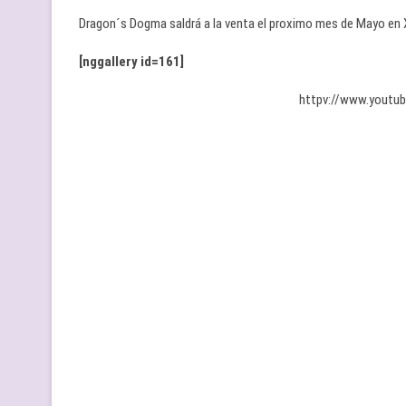
Dragon´s Dogma saldrá a la venta el proximo mes de Mayo en X
[nggallery id=161]
httpv://www.youtu