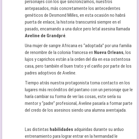
personajes con los que sincronizamos, nuestros
antepasados, más concretamente los antecedentes
genéticos de Desmond Milles, en esta ocasión no habrá
puerta de enlace, la historia transcurrirá siempre en el
pasado, encarnando a una dulce pero letal asesina llamada
Aveline de Grandpré
.
Una mujer de sangre Africana es “adoptada” por una familia
de renombre de la colonia francesa en
Nueva Orleans
, los
lujos y caprichos están a la orden del día en esa ostentosa
casa, pero también el buen trato y el cariño por parte de los
padres adoptivos de Aveline.
Tiempo atrás nuestra protagonista toma contacto en los
lugares más recónditos del pantano con un personaje que le
haría cambiar su forma de ver las cosas, este sería su
mentor y “padre” profesional, Aveline pasaría a formar parte
del credo de los asesinos siendo una alumna aventajada.
Las distintas
habilidades
adquiridas durante su arduo
entrenamiento para lograr entrar en la hermandad le