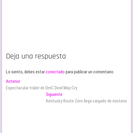
Deja una respuesta
Lo siento, debes estar
conectado
para publicar un comentario.
Navegación
Entrada
Anterior
anterior:
Espectacular tráiler de DmC Devil May Cry
de
Entrada
Siguiente
entradas
siguiente:
Kentucky Route Zero llega cargado de misterio