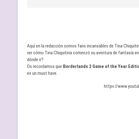
Aquí en la redacción somos fans incansables de Tina Chiquiti
ver cómo Tina Chiquitina comenzó su aventura de fantasía en
dónde ir?
Os recordamos que
Borderlands 2 Game of the Year Editi
es un must have.
httpv://www.yout