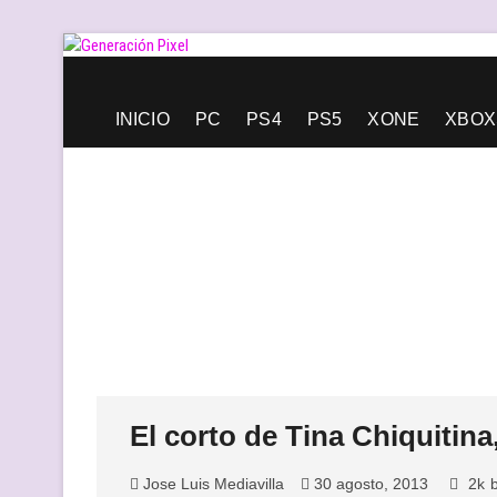
Saltar
al
contenido
Generación Pixel
WEB DE VIDEOJUEGOS INDEPENDIENTES, LLENA DE LIBERT
INICIO
PC
PS4
PS5
XONE
XBOX
El corto de Tina Chiquitina
Jose Luis Mediavilla
30 agosto, 2013
2k