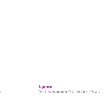
.
Entrada
Siguiente
siguiente:
dan…
Dos nuevos packs de DLC para Saints Row IV