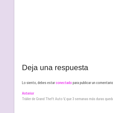
Deja una respuesta
Lo siento, debes estar
conectado
para publicar un comentario
Navegación
Entrada
Anterior
anterior:
Tráiler de Grand Theft Auto V, que 3 semanas más duras que
de
entradas