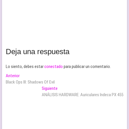
Deja una respuesta
Lo siento, debes estar
conectado
para publicar un comentario.
Navegación
Entrada
Anterior
anterior:
Black Ops III: Shadows Of Evil
de
Entrada
Siguiente
entradas
siguiente:
ANÁLISIS HARDWARE: Auriculares Indeca PX 455