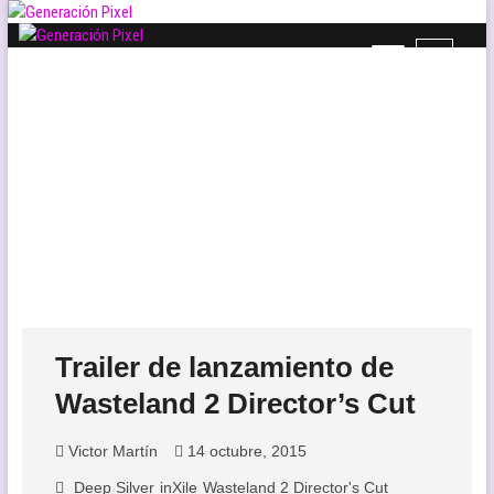
Saltar
al
B
Generación Pixel
contenido
WEB DE VIDEOJUEGOS INDEPENDIENTES, LLENA DE LIBERTAD DE
o
EXPRESIÓN Y AMOR.
t
ó
n
d
e
l
m
e
n
ú
Trailer de lanzamiento de
Victor Martín
14 octubre, 2015
Deep Silver
inXile