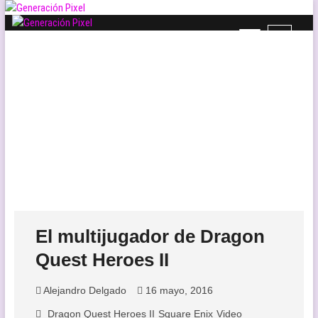
Saltar
al
B
Generación Pixel
contenido
WEB DE VIDEOJUEGOS INDEPENDIENTES, LLENA DE LIBERTAD DE
o
EXPRESIÓN Y AMOR.
t
ó
n
d
e
l
m
e
n
ú
El multijugador de Dragon
Quest Heroes II
Alejandro Delgado
16 mayo, 2016
Dragon Quest Heroes II
Square Enix
Video