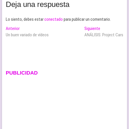
Deja una respuesta
Lo siento, debes estar
conectado
para publicar un comentario.
Navegación
Entrada
Entrada
Anterior
Siguiente
anterior:
siguiente:
Un buen variado de vídeos
ANÁLISIS: Project Cars
de
entradas
PUBLICIDAD