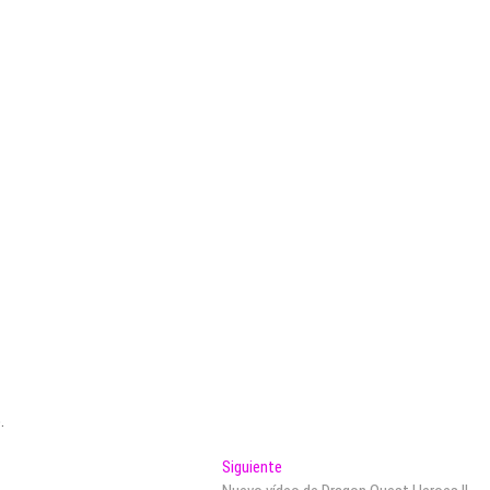
.
Entrada
Siguiente
siguiente: