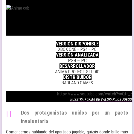
.
VERSIÓN DISPONIBLE
XBOX ONE – PS4 – PC
VERSIÓN ANALIZADA
PS4 – PC
DESARROLLADOR
ANIMA PROJECT STUDIO
DISTRIBUIDOR
BADLAND GAMES
.
httpv://www.youtube.com/watch?v=Qtr_
NUESTRA FORMA DE VALORAR LOS JUEGOS
Dos protagonistas unidos por un pacto
involuntario
Comencemos hablando del apartado jugable, quizás donde brille más