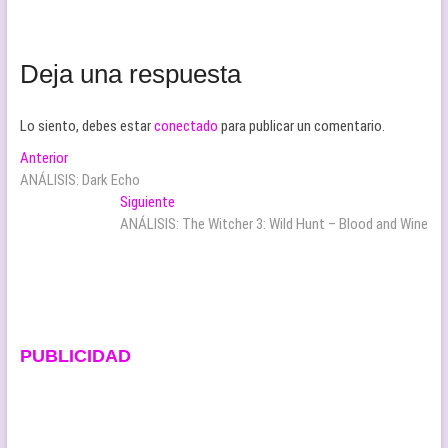
Deja una respuesta
Lo siento, debes estar
conectado
para publicar un comentario.
Navegación
Entrada
Anterior
anterior:
ANÁLISIS: Dark Echo
de
Entrada
Siguiente
entradas
siguiente:
ANÁLISIS: The Witcher 3: Wild Hunt – Blood and Wine
PUBLICIDAD