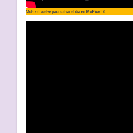
McPixel vuelve para salvar el día en
McPixel 3