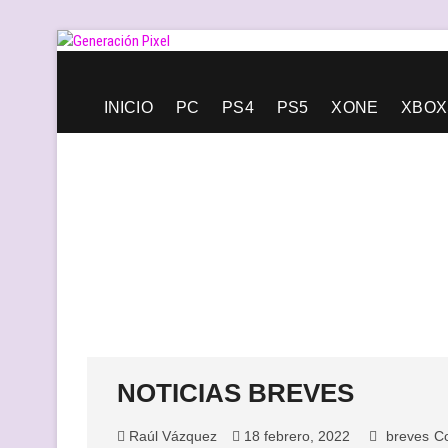
Saltar
al
contenido
Generación Pixel
WEB DE VIDEOJUEGOS INDEPENDIENTES, LLENA DE LIBERT
INICIO
PC
PS4
PS5
XONE
XBOX
NOTICIAS BREVES
Raúl Vázquez
18 febrero, 2022
breves
C