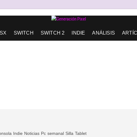
AD DE EXPRESIÓN Y AMOR.
SX
SWITCH
SWITCH 2
INDIE
ANÁLISIS
ARTÍ
onsola
Indie
Noticias
Pc
semanal
Silla
Tablet