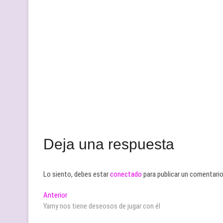
Deja una respuesta
Lo siento, debes estar
conectado
para publicar un comentario
Navegación
Entrada
Anterior
anterior:
Yarny nos tiene deseosos de jugar con él
de