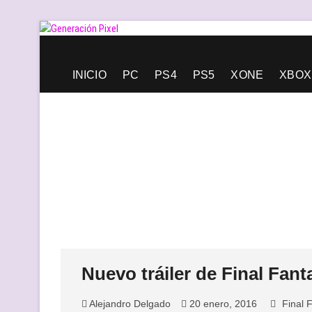
Saltar
al
contenido
Generación Pixel
WEB DE VIDEOJUEGOS INDEPENDIENTES, LLENA DE LIBERT
INICIO
PC
PS4
PS5
XONE
XBOX
Nuevo tráiler de Final Fant
Alejandro Delgado
20 enero, 2016
Final 