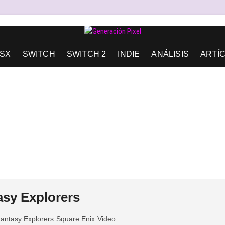
AD DE EXPRESIÓN Y AMOR.
SX
SWITCH
SWITCH 2
INDIE
ANÁLISIS
ARTÍ
asy Explorers
Fantasy Explorers
Square Enix
Video