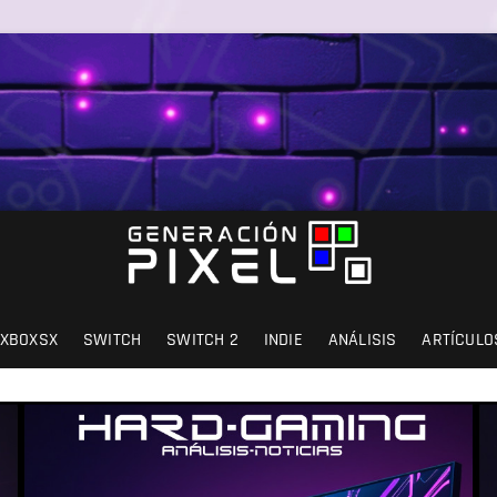
SIÓN Y AMOR.
XBOXSX
SWITCH
SWITCH 2
INDIE
ANÁLISIS
ARTÍCULO