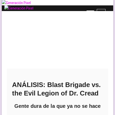
Saltar
al
B
Generación Pixel
contenido
WEB DE VIDEOJUEGOS INDEPENDIENTES, LLENA DE LIBERTAD DE
o
EXPRESIÓN Y AMOR.
t
ó
n
d
e
l
m
e
n
ú
ANÁLISIS: Blast Brigade vs.
the Evil Legion of Dr. Cread
Gente dura de la que ya no se hace