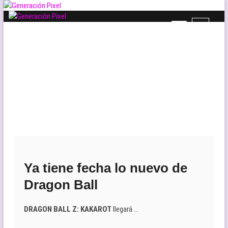
Saltar
al
B
Generación Pixel
contenido
WEB DE VIDEOJUEGOS INDEPENDIENTES, LLENA DE LIBERTAD DE
o
EXPRESIÓN Y AMOR.
t
ó
n
d
e
l
m
e
n
ú
Ya tiene fecha lo nuevo de
Dragon Ball
DRAGON BALL Z: KAKAROT
llegará …