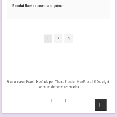
Bandai Namco
anuncia su primer …
Paginación
Página
Página
Página
1
2
siguiente
de
entradas
Generación Pixel
| Diseñado por:
Theme Freesia
|
WordPress
| © Copyright.
Todos los derechos reservados.
Twitter
Facebook