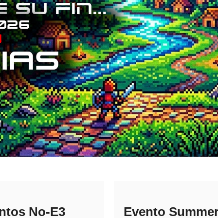
ntos No-E3
Evento Summe