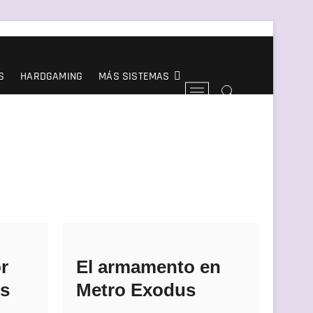
S
HARDGAMING
MÁS SISTEMAS
B
o
t
ó
n
d
e
l
m
e
n
ú
r
El armamento en
us
Metro Exodus