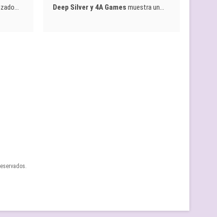
nzado…
Deep Silver y 4A Games
muestra un…
reservados.