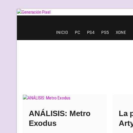
Saltar
al
contenido
Generación Pixel
WEB DE VIDEOJUEGOS INDEPENDIENTES, LLENA DE LIBERT
INICIO
PC
PS4
PS5
XONE
ANÁLISIS: Metro
La 
Exodus
Art