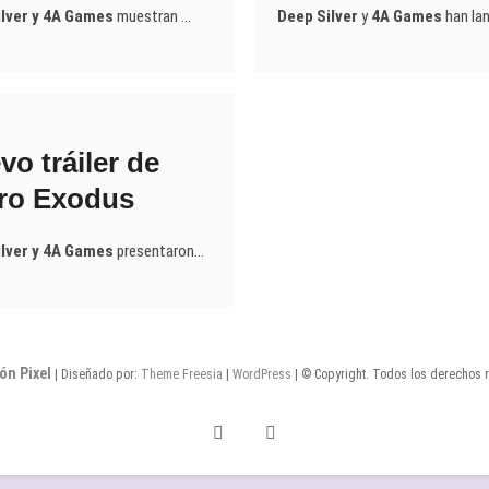
lver y 4A Games
muestran …
Deep Silver
y
4A Games
han la
o tráiler de
ro Exodus
lver y 4A Games
presentaron…
ón Pixel
| Diseñado por:
Theme Freesia
|
WordPress
| © Copyright. Todos los derechos 
Twitter
Facebook