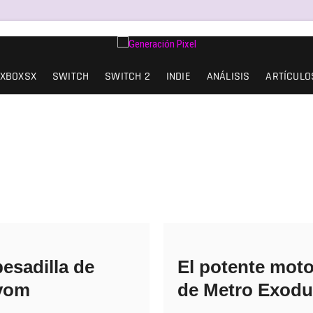
AD DE EXPRESIÓN Y AMOR.
XBOXSX
SWITCH
SWITCH 2
INDIE
ANÁLISIS
ARTÍCULO
pesadilla de
El potente moto
yom
de Metro Exod