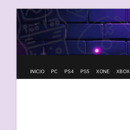
Saltar
al
contenido
Generación Pixel
WEB DE VIDEOJUEGOS INDEPENDIENTES, LLENA DE LIBERT
INICIO
PC
PS4
PS5
XONE
XBOX