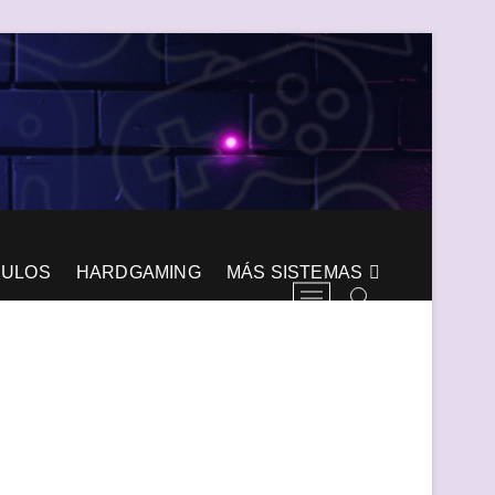
CULOS
HARDGAMING
MÁS SISTEMAS
B
o
t
ó
n
d
e
l
m