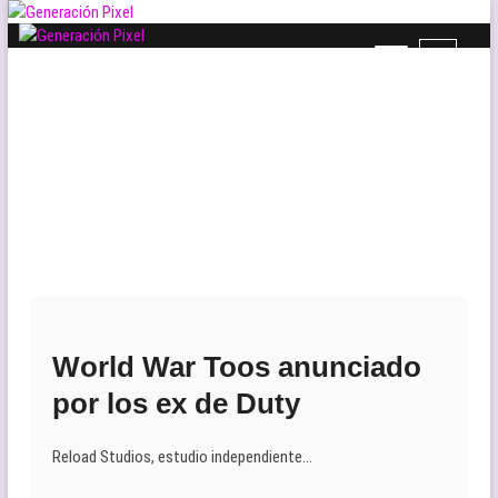
Saltar
al
B
Generación Pixel
contenido
WEB DE VIDEOJUEGOS INDEPENDIENTES, LLENA DE LIBERTAD DE
o
EXPRESIÓN Y AMOR.
t
ó
n
d
e
l
m
e
n
ú
World War Toos anunciado
por los ex de Duty
Reload Studios, estudio independiente…