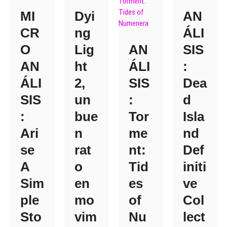
MI
Dyi
AN
CR
ng
ÁLI
O
Lig
AN
SIS
AN
ht
ÁLI
:
ÁLI
2,
SIS
Dea
SIS
un
:
d
:
bue
Tor
Isla
Ari
n
me
nd
se
rat
nt:
Def
A
o
Tid
initi
Sim
en
es
ve
ple
mo
of
Col
Sto
vim
Nu
lect