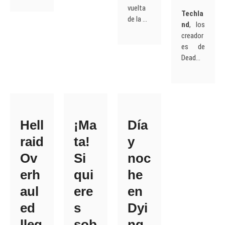
vuelta
Techla
de la …
nd
, los
creador
es de
Dead…
Hell
¡Ma
Día
raid
ta!
y
Ov
Si
noc
erh
qui
he
aul
ere
en
ed
s
Dyi
lleg
sob
ng