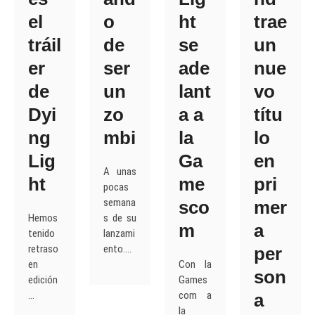
el
o
ht
trae
tráil
de
se
un
er
ser
ade
nue
de
un
lant
vo
Dyi
zo
a a
títu
ng
mbi
la
lo
Lig
Ga
en
A unas
ht
me
pri
pocas
semana
sco
mer
Hemos
s de su
m
a
tenido
lanzami
retraso
ento.…
per
en
Con la
son
edición
Games
…
com a
a
la