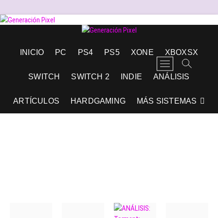
Saltar
al
contenido
Generación Pixel
WEB DE VIDEOJUEGOS INDEPENDIENTES, LLENA DE LIBERTAD DE
INICIO
PC
PS4
PS5
XONE
XBOXSX
EXPRESIÓN Y AMOR.
B
o
SWITCH
SWITCH 2
INDIE
ANÁLISIS
t
ó
ARTÍCULOS
HARDGAMING
MÁS SISTEMAS
n
d
e
l
m
e
n
ú