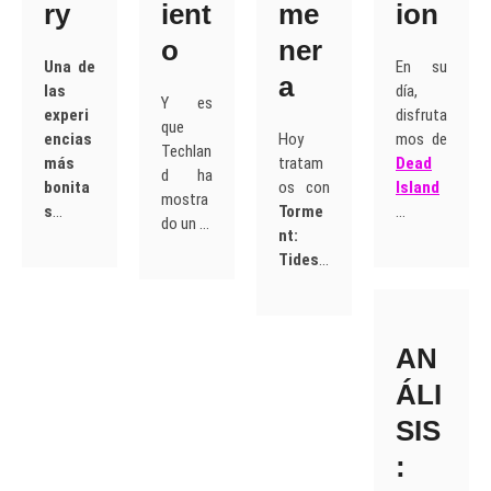
ry
ient
me
ion
o
ner
Una de
En su
a
las
día,
Y es
experi
disfruta
que
encias
Hoy
mos de
Techlan
más
tratam
Dead
d ha
bonita
os con
Island
mostra
s
…
Torme
…
do un …
nt:
Tides
…
AN
ÁLI
SIS
: