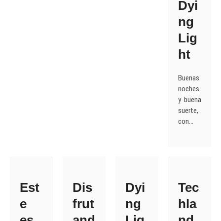
Dyi
ng
Lig
ht
Buenas
noches
y buena
suerte,
con…
Est
Dis
Dyi
Tec
e
frut
ng
hla
es
and
Lig
nd