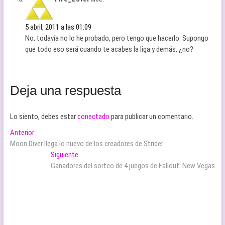
5 abril, 2011 a las 01:09
No, todavía no lo he probado, pero tengo que hacerlo. Supongo
que todo eso será cuando te acabes la liga y demás, ¿no?
Deja una respuesta
Lo siento, debes estar
conectado
para publicar un comentario.
Navegación
Entrada
Anterior
anterior:
Moon Diver llega lo nuevo de los creadores de Strider
de
Entrada
Siguiente
entradas
siguiente:
Ganadores del sorteo de 4 juegos de Fallout: New Vegas