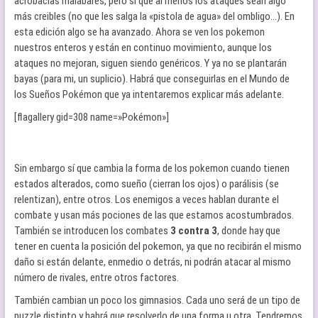
acrobacias malabares, pero sí que al menos los ataques sean algo
más creibles (no que les salga la «pistola de agua» del ombligo…). En
esta edición algo se ha avanzado. Ahora se ven los pokemon
nuestros enteros y están en continuo movimiento, aunque los
ataques no mejoran, siguen siendo genéricos. Y ya no se plantarán
bayas (para mi, un suplicio). Habrá que conseguirlas en el Mundo de
los Sueños Pokémon que ya intentaremos explicar más adelante.
[flagallery gid=308 name=»Pokémon»]
Sin embargo sí que cambia la forma de los pokemon cuando tienen
estados alterados, como sueño (cierran los ojos) o parálisis (se
relentizan), entre otros. Los enemigos a veces hablan durante el
combate y usan más pociones de las que estamos acostumbrados.
También se introducen los combates
3 contra 3
, donde hay que
tener en cuenta la posición del pokemon, ya que no recibirán el mismo
daño si están delante, enmedio o detrás, ni podrán atacar al mismo
número de rivales, entre otros factores.
También cambian un poco los gimnasios. Cada uno será de un tipo de
puzzle distinto y habrá que resolverlo de una forma u otra. Tendremos