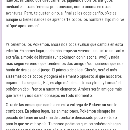
nuevos, evitando que directamente, juguemos con los antiguos
mediante la transferencia por conexión, como ocurría en otras
aventuras. Pero, te gusten o no, al final se les coge cariño, píxeles,
aunque si tienes narices de aprenderte todos los nombres, hijo mío, ve
al “qué apostamos”.
Ya tenemos los Pokémon, ahora nos toca evaluar qué cambia en esta
edición. En primer lugar, nada más empezar veremos una intro un tanto
extraña, a modo de historia (un pokémon con historia.. ¡wo!) y nada
más seguir veremos que tendremos dos amigos/compañeros que nos
harán de rivales en el juego. El primero de ellos, Cherén, será el más
sistemático de todos y cogerá el elemento opuesto al que nosotros
cojamos. La segunda, Bel, es algo más desastrosa y loca y tomará el
pokémon débil frente a nuestro elemento. Ambos serán amigos más
que rivales y nos darán consejos en todo momento.
Otra de las cosas que cambia en esta entrega de
Pokémon
son los
combates. En primer lugar, las animaciones. Pokémon siempre ha
pecado de tener un sistema de combate demasiado poco vistoso
para lo que se ve hoy día. Tampoco pedimos que los pokémon hagan