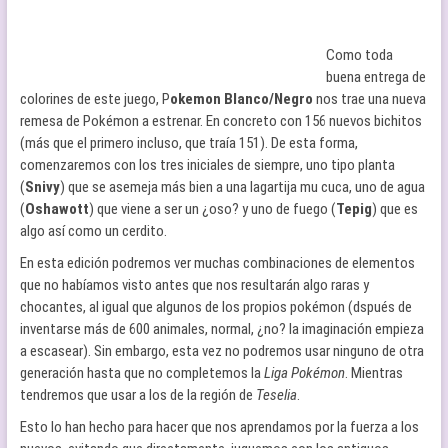
Como toda
buena entrega de
colorines de este juego, P
okemon Blanco/Negro
nos trae una nueva
remesa de Pokémon a estrenar. En concreto con 156 nuevos bichitos
(más que el primero incluso, que traía 151). De esta forma,
comenzaremos con los tres iniciales de siempre, uno tipo planta
(
Snivy
) que se asemeja más bien a una lagartija mu cuca, uno de agua
(
Oshawott
) que viene a ser un ¿oso? y uno de fuego (
Tepig
) que es
algo así como un cerdito.
En esta edición podremos ver muchas combinaciones de elementos
que no habíamos visto antes que nos resultarán algo raras y
chocantes, al igual que algunos de los propios pokémon (dspués de
inventarse más de 600 animales, normal, ¿no? la imaginación empieza
a escasear). Sin embargo, esta vez no podremos usar ninguno de otra
generación hasta que no completemos la
Liga Pokémon
. Mientras
tendremos que usar a los de la región de
Teselia
.
Esto lo han hecho para hacer que nos aprendamos por la fuerza a los