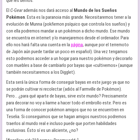
que les demos.
El
C-Gear
además nos dará acceso al
Mundo de los Sueños
Pokémon
. Esta es la paranoia más grande. Necesitaremos tener a la
evolución de Munna (pokñemon psíquico que controla los sueños) y
con ella podremos mandar a un pokémon a dicho mundo. Ese mundo
se encuentra en internet y lo manejaremos desde el ordenador. Para
ello nos hará falta una cuenta en la
página
, aunque por el terremoto
de Japón aún puede tardar un poco en español). Una vez tengamos
esto podremos acceder a un hogar para nuestro pokémon y decorarlo
con muebles a base de cambiarlo por bayas que «cultivemos» (aunque
también necesitaremos a los Digglet).
Esta será la única forma de conseguir bayas en este juego ya que no
se podrán cultivar ni recolectar (adiós al Farmville de Pokémon).
Pero… ¿para qué aparte de bayas, sirve este mundo? Precisamente
para decorar no voy a liarme a hacer todo el embrollo este. Pero es
una forma de conocer pokémon amigos que no se encuentren en
Teselia. Si conseguimos que se hagan amigos nuestros podremos
traerlos al mundo real e incluso puede que porten habilidades
exclusivas. Ésto sí es un aliciente, ¿no?