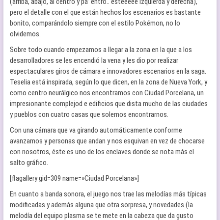
(arriba, abajo, al centro y pa’ entro.. esteeeee izquierda y derecha),
pero el detalle con el que están hechos los escenarios es bastante
bonito, comparándolo siempre con el estilo Pokémon, no lo
olvidemos.
Sobre todo cuando empezamos a llegar a la zona en la que a los
desarrolladores se les encendió la vena y les dio por realizar
espectaculares giros de cámara e innovadores escenarios en la saga.
Teselia está inspirada, según lo que dicen, en la zona de Nueva York, y
como centro neurálgico nos encontramos con Ciudad Porcelana, un
impresionante complejod e edificios que dista mucho de las ciudades
y pueblos con cuatro casas que solemos encontrarnos.
Con una cámara que va girando automáticamente conforme
avanzamos y personas que andan y nos esquivan en vez de chocarse
con nosotros, éste es uno de los enclaves donde se nota más el
salto gráfico.
[flagallery gid=309 name=»Ciudad Porcelana»]
En cuanto a banda sonora, el juego nos trae las melodías más típicas
modificadas y además alguna que otra sorpresa, y novedades (la
melodía del equipo plasma se te mete en la cabeza que da gusto