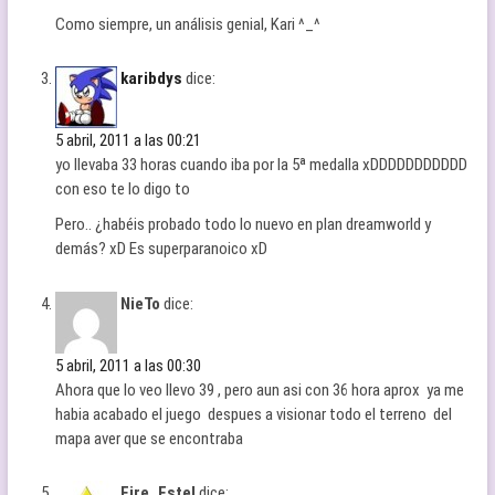
Como siempre, un análisis genial, Kari ^_^
karibdys
dice:
5 abril, 2011 a las 00:21
yo llevaba 33 horas cuando iba por la 5ª medalla xDDDDDDDDDDD
con eso te lo digo to
Pero.. ¿habéis probado todo lo nuevo en plan dreamworld y
demás? xD Es superparanoico xD
NieTo
dice:
5 abril, 2011 a las 00:30
Ahora que lo veo llevo 39 , pero aun asi con 36 hora aprox ya me
habia acabado el juego despues a visionar todo el terreno del
mapa aver que se encontraba
Fire_Estel
dice: