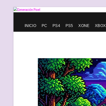
Saltar
al
contenido
Generación Pixel
WEB DE VIDEOJUEGOS INDEPENDIENTES, LLENA DE LIBERT
INICIO
PC
PS4
PS5
XONE
XBOX