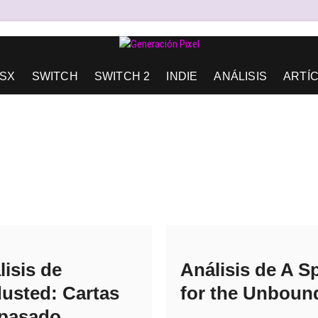
AD DE EXPRESIÓN Y AMOR.
SX
SWITCH
SWITCH 2
INDIE
ANÁLISIS
ARTÍ
lisis de
Análisis de A S
usted: Cartas
for the Unboun
 pasado