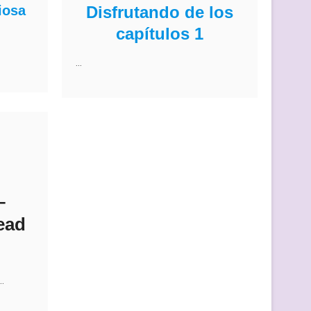
iosa
Disfrutando de los
capítulos 1
…
–
ead
…