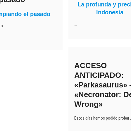
La profunda y prec
Indonesia
mpiando el pasado
…
io
ACCESO
ANTICIPADO:
«Parkasaurus» 
«Necronator: D
Wrong»
Estos días hemos podido probar 