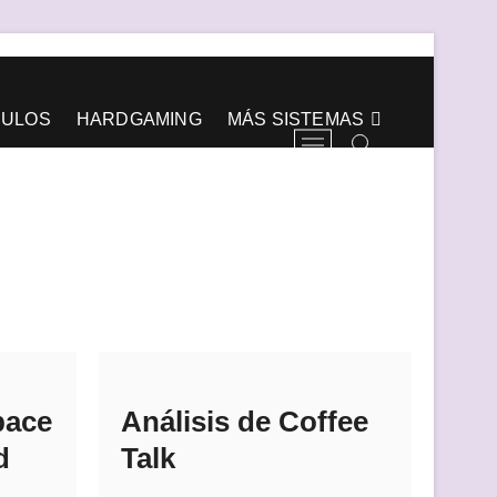
CULOS
HARDGAMING
MÁS SISTEMAS
B
o
t
ó
n
d
e
l
m
e
n
ú
pace
Análisis de Coffee
d
Talk