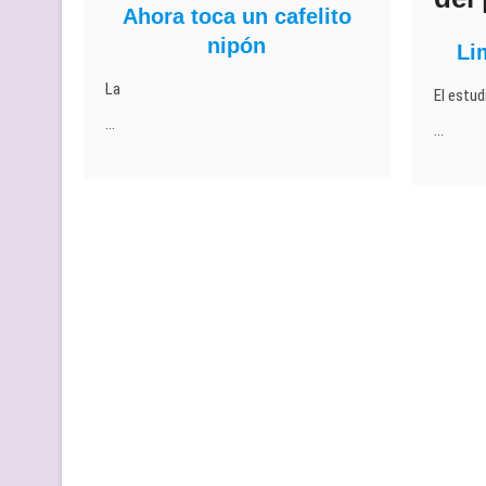
Ahora toca un cafelito
nipón
Li
La
El estud
…
…