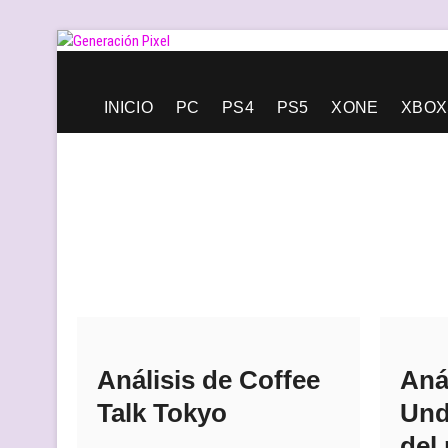
Saltar
al
contenido
Generación Pixel
WEB DE VIDEOJUEGOS INDEPENDIENTES, LLENA DE LIBERT
INICIO
PC
PS4
PS5
XONE
XBOX
Análisis de Coffee
Aná
Talk Tokyo
Und
del