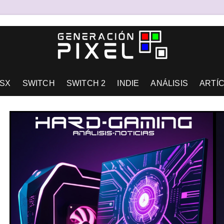
AD DE EXPRESIÓN Y AMOR.
SX
SWITCH
SWITCH 2
INDIE
ANÁLISIS
ARTÍ