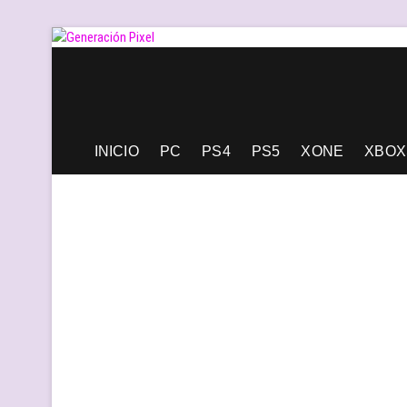
Saltar
al
contenido
Generación Pixel
WEB DE VIDEOJUEGOS INDEPENDIENTES, LLENA DE LIBERT
INICIO
PC
PS4
PS5
XONE
XBOX