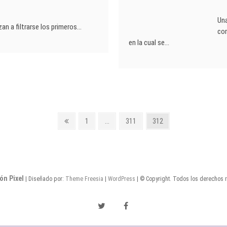
Una
n a filtrarse los primeros…
co
en la cual se…
Página
Página
Página
Página
1
…
311
312
anterior
ón Pixel
| Diseñado por:
Theme Freesia
|
WordPress
| © Copyright. Todos los derechos 
Twitter
Facebook