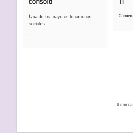
consola
11
Comienza
U
na de los mayores fenómenos
sociales
…
Paginación
de
entradas
Generaci