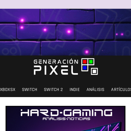
SIÓN Y AMOR.
XBOXSX
SWITCH
SWITCH 2
INDIE
ANÁLISIS
ARTÍCULO