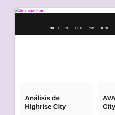
Saltar
al
contenido
Generación Pixel
WEB DE VIDEOJUEGOS INDEPENDIENTES, LLENA DE LIBERTAD DE EXPRE
INICIO
PC
PS4
PS5
XONE
Análisis de
AVA
Highrise City
Cit