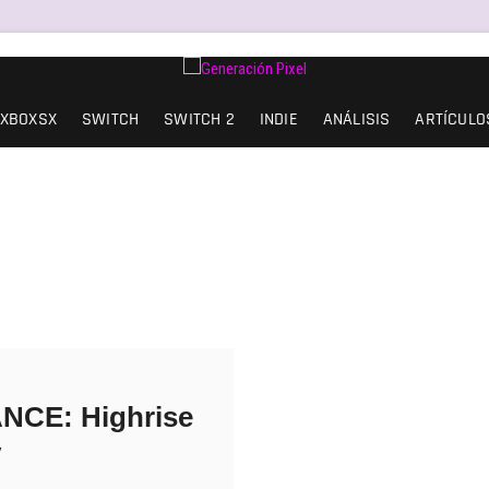
SIÓN Y AMOR.
XBOXSX
SWITCH
SWITCH 2
INDIE
ANÁLISIS
ARTÍCULO
NCE: Highrise
y