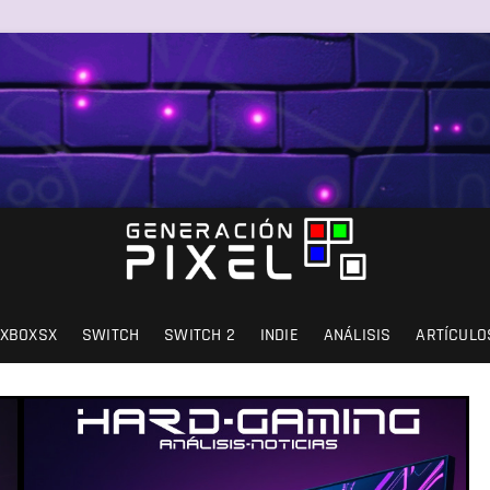
SIÓN Y AMOR.
XBOXSX
SWITCH
SWITCH 2
INDIE
ANÁLISIS
ARTÍCULO