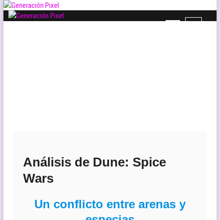
Saltar
al
B
Generación Pixel
contenido
WEB DE VIDEOJUEGOS INDEPENDIENTES, LLENA DE LIBERTAD DE
o
EXPRESIÓN Y AMOR.
t
ó
n
d
e
l
m
e
n
ú
Análisis de Dune: Spice
Wars
Un conflicto entre arenas y
especias