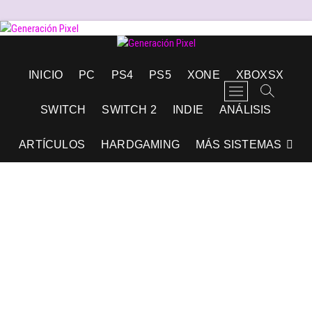
Saltar
al
contenido
Generación Pixel
WEB DE VIDEOJUEGOS INDEPENDIENTES, LLENA DE LIBERTAD DE
INICIO
PC
PS4
PS5
XONE
XBOXSX
EXPRESIÓN Y AMOR.
B
o
SWITCH
SWITCH 2
INDIE
ANÁLISIS
t
ó
ARTÍCULOS
HARDGAMING
MÁS SISTEMAS
n
d
e
l
m
e
n
ú