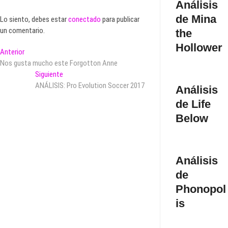
Análisis
de Mina
Lo siento, debes estar
conectado
para publicar
un comentario.
the
Hollower
Navegación
Entrada
Anterior
anterior:
Nos gusta mucho este Forgotton Anne
de
Entrada
Siguiente
entradas
siguiente:
ANÁLISIS: Pro Evolution Soccer 2017
Análisis
de Life
Below
Análisis
de
Phonopol
is