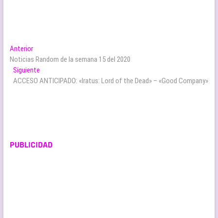
Navegación
Entrada
Anterior
anterior:
Noticias Random de la semana 15 del 2020
de
Entrada
Siguiente
entradas
siguiente:
ACCESO ANTICIPADO: «Iratus: Lord of the Dead» – «Good Company»
PUBLICIDAD