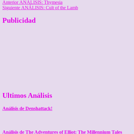
Navegación
Entrada
Anterior
ANÁLISIS: Thymesia
anterior:
Entrada
Siguiente
ANÁLISIS: Cult of the Lamb
de
siguiente:
entradas
Publicidad
Ultimos Análisis
Análisis de Denshattack!
Análisis de The Adventures of Elliot: The Millennium Tales