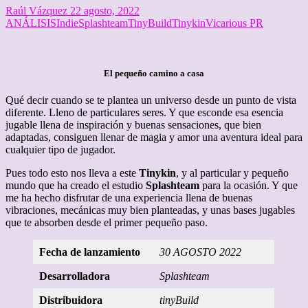
Raúl Vázquez
22 agosto, 2022
ANÁLISIS
Indie
Splashteam
TinyBuild
Tinykin
Vicarious PR
El pequeño camino a casa
Qué decir cuando se te plantea un universo desde un punto de vista
diferente. Lleno de particulares seres. Y que esconde esa esencia
jugable llena de inspiración y buenas sensaciones, que bien
adaptadas, consiguen llenar de magia y amor una aventura ideal para
cualquier tipo de jugador.
Pues todo esto nos lleva a este
T
iny
ki
n
, y al particular y pequeño
mundo que ha creado el estudio
Splashteam
para la ocasión. Y que
me ha hecho disfrutar de una experiencia llena de buenas
vibraciones, mecánicas muy bien planteadas, y unas bases jugables
que te absorben desde el primer pequeño paso.
Fecha de lanzamiento
30 AGOSTO 2022
Desarrolladora
Splashteam
Distribuidora
tinyBuild