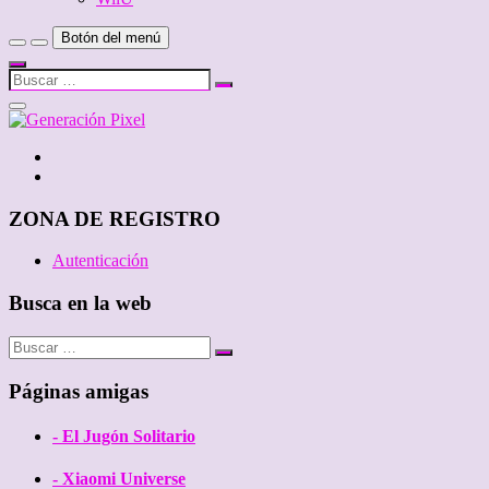
Botón del menú
Buscar
…
Cerrar
el
menú
Twitter
de
Facebook
la
barra
lateral
ZONA DE REGISTRO
Autenticación
Busca en la web
Buscar
…
Páginas amigas
- El Jugón Solitario
- Xiaomi Universe