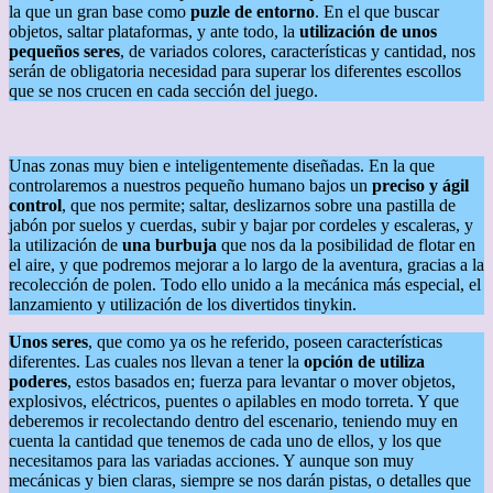
la que un gran base como
puzle de entorno
. En el que buscar
objetos, saltar plataformas, y ante todo, la
utilización de unos
pequeños seres
, de variados colores, características y cantidad, nos
serán de obligatoria necesidad para superar los diferentes escollos
que se nos crucen en cada sección del juego.
Unas zonas muy bien e inteligentemente diseñadas. En la que
controlaremos a nuestros pequeño humano bajos un
preciso y ágil
control
, que nos permite; saltar, deslizarnos sobre una pastilla de
jabón por suelos y cuerdas, subir y bajar por cordeles y escaleras, y
la utilización de
una burbuja
que nos da la posibilidad de flotar en
el aire, y que podremos mejorar a lo largo de la aventura, gracias a la
recolección de polen. Todo ello unido a la mecánica más especial, el
lanzamiento y utilización de los divertidos tinykin.
Unos seres
, que como ya os he referido, poseen características
diferentes. Las cuales nos llevan a tener la
opción de utiliza
poderes
, estos basados en; fuerza para levantar o mover objetos,
explosivos, eléctricos, puentes o apilables en modo torreta. Y que
deberemos ir recolectando dentro del escenario, teniendo muy en
cuenta la cantidad que tenemos de cada uno de ellos, y los que
necesitamos para las variadas acciones. Y aunque son muy
mecánicas y bien claras, siempre se nos darán pistas, o detalles que