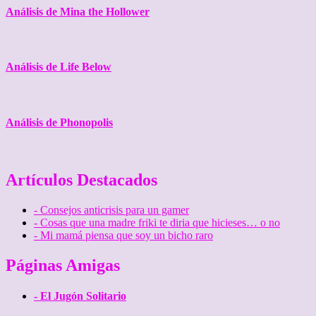
Análisis de Mina the Hollower
Análisis de Life Below
Análisis de Phonopolis
Artículos Destacados
- Consejos anticrisis para un gamer
- Cosas que una madre friki te diria que hicieses… o no
- Mi mamá piensa que soy un bicho raro
Páginas Amigas
- El Jugón Solitario