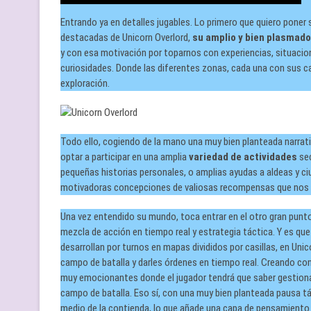
Entrando ya en detalles jugables. Lo primero que quiero poner
destacadas de Unicorn Overlord,
su amplio y bien plasmad
y con esa motivación por toparnos con experiencias, situacion
curiosidades. Donde las diferentes zonas, cada una con sus ca
exploración.
Todo ello, cogiendo de la mano una muy bien planteada narrat
optar a participar en una amplia
variedad de actividades
sec
pequeñas historias personales, o amplias ayudas a aldeas y ci
motivadoras concepciones de valiosas recompensas que nos inv
Una vez entendido su mundo, toca entrar en el otro gran punt
mezcla de acción en tiempo real y estrategia táctica. Y es qu
desarrollan por turnos en mapas divididos por casillas, en Unic
campo de batalla y darles órdenes en tiempo real. Creando con 
muy emocionantes donde el jugador tendrá que saber gestionar
campo de batalla. Eso sí, con una muy bien planteada pausa t
medio de la contienda, lo que añade una capa de pensamiento 