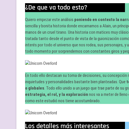
¿De que va todo esto?
Quiero empezar este análisis
poniendo en contexto la narra
sencilla y bonita historia donde encarnamos a Alain, un prínci
manos de un cruel tirano. Una historia con matices muy clásic
tratada tanto desde el punto de vista de la guionización com
interés por todo el universo que nos rodea, sus personajes, y 
todo momento por sorprendernos con constantes giros y pequ
En todo ello destacan su toma de decisiones, su concepción m
inquietudes y personalidades bastante bien planteadas. Que
t
o globales
. Todo ello unido a un juego que trae parte de su g
estrategia, el rol, y la exploración
nos va a meter de llen
como este estudió nos tiene acostumbrado.
Los detalles más interesantes