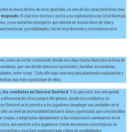
 sobre la mesa dentro de este apartado, es una de las características más
o mapeado
. El cual nos motiva e incita a su exploración con total libertad,
es, y esa narrativa emergente que adorna un mundo lleno de vida y
racterísticas y posibilidades, hacen muy divertida y motivadora esta
iva, como ya os he comentado donde nos deja mucha libertad a la hora de
undarias, que van desde misiones opcionales, batallas secundarias,
udades, entre otras. Todo ello bajo una muy bien planteada exploración y
itan aún más a participar de ellas.
o,
los combates en Unicorn Overlord.
Y es que esto son una genial
e a diferencia de otros juegos del género, donde los combates se
orn Overlord se le permite a los jugadores desplegar sus unidades en el
ello un nivel de profundidad bastante único y particular, que crea batallas
 tropas, y adaptarlas rápidamente a las situaciones cambiantes en el
áctica, que permite a los jugadores tomar decisiones estratégicas en
estratégico muy bien implementada y llena de posibilidades.