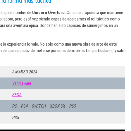
e la forma más táctica
da bajo el nombre de
Unicorn Overlord.
Con una propuesta que mantiene
olladora, pero está vez siendo capaz de acercarnos al rol táctico como
ara una aventura épica. Donde han sido capaces de sumergirnos en un
e la experiencia lo vale. No solo como una nueva obra de arte de este
de que es capaz de meterse por unos derroteros tan particulares, y salir
8 MARZO 2024
Vanillaware
SEGA
PC – PS4 – SWITCH – XBOX SX – PS5
PS5