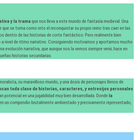
tiva y la trama
que nos lleva a este mundo de fantasía medieval. Una
pe que se toma como reto el reconquistar su propio reino tras caer en las
os dentro de las historias de corte fantástico. Pero realmente bien
o a nivel de ritmo narrativo. Consiguiendo motivarnos y aportarnos mucho
una evolución narrativa, que aunque nos la vemos siempre venir, hace en
eñas historias secundarias.
oralista, su maravilloso mundo, y una dosis de personajes llenos de
ocan toda clase de historias, caracteres, y entresijos personales
ran potencial en una jugabilidad muy bien desarrollada. Donde
la
o en un compendio brutalmente ambientado y precisamente representado,