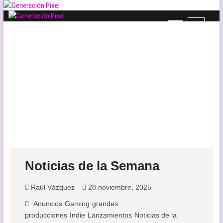
Saltar
al
B
Generación Pixel
contenido
WEB DE VIDEOJUEGOS INDEPENDIENTES, LLENA DE LIBERTAD DE
o
EXPRESIÓN Y AMOR.
t
ó
n
d
e
l
m
e
n
ú
Noticias de la Semana
Raúl Vázquez
28 noviembre, 2025
Anuncios
Gaming
grandes
producciones
Indie
Lanzamientos
Noticias de la