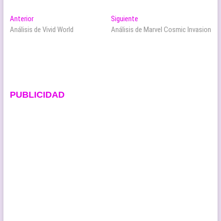
Navegación
Entrada
Entrada
Anterior
Siguiente
anterior:
siguiente:
Análisis de Vivid World
Análisis de Marvel Cosmic Invasion
de
entradas
PUBLICIDAD