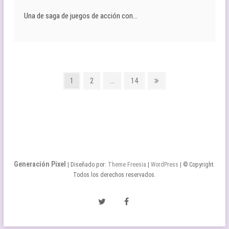
Una de saga de juegos de acción con…
Paginación
Página
Página
Página
Página
1
2
…
14
siguiente
de
entradas
Generación Pixel
| Diseñado por:
Theme Freesia
|
WordPress
| © Copyright.
Todos los derechos reservados.
Twitter
Facebook