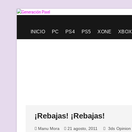
Saltar
al
contenido
Generación Pixel
WEB DE VIDEOJUEGOS INDEPENDIENTES, LLENA DE LIBERT
INICIO
PC
PS4
PS5
XONE
XBOX
¡Rebajas! ¡Rebajas!
Manu Mora
21 agosto, 2011
3ds
Opinion