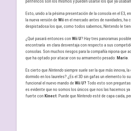
periféricos son los mismos y pueden usarse los que ya usába
Esto, unido a la pésima presentación de la consola en el E3, e
la nueva versión de
Wii
en el mercado antes de navidades, ha
despistadosa los que, como todos sabemos, Nintendo le tiene
¿Qué pasará entonces con
Wii U
? Hay tres panoramas posibles. 
encontraría en clara desventaja con respecto a sus competidor
consolas. Son muchos riesgos para la compañía nipona que act
que ha optado por atacar con su armamento pesado:
Mario
.
Es cierto que
Nintendo
siempre suele ser la que más innova, l
dormido en los laureles? ¿Es el 3D sin gafas un elemento lo 
funcional el nuevo mando de
Wii U?
Todo esto son preguntas 
es evidente que no somos los únicos que nos las hacemos ya
fuerte con
Kinect
. Puede que
Nintendo
esté de capa caida, pe