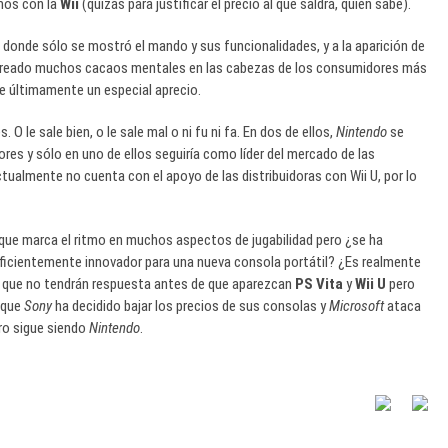
mos con la
Wii
(quizás para justificar el precio al que saldrá, quién sabe).
n donde sólo se mostró el mando y sus funcionalidades, y a la aparición de
 creado muchos cacaos mentales en las cabezas de los consumidores más
 últimamente un especial aprecio.
O le sale bien, o le sale mal o ni fu ni fa. En dos de ellos,
Nintendo
se
es y sólo en uno de ellos seguiría como líder del mercado de las
ualmente no cuenta con el apoyo de las distribuidoras con Wii U, por lo
a que marca el ritmo en muchos aspectos de jugabilidad pero ¿se ha
suficientemente innovador para una nueva consola portátil? ¿Es realmente
que no tendrán respuesta antes de que aparezcan
PS Vita
y
Wii U
pero
 que
Sony
ha decidido bajar los precios de sus consolas y
Microsoft
ataca
ro sigue siendo
Nintendo
.