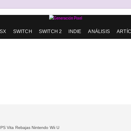
AD DE EXPRESIÓN Y AMOR.
SX
SWITCH
SWITCH 2
INDIE
ANÁLISIS
ARTÍ
PS Vita
Rebajas Nintendo
Wii U