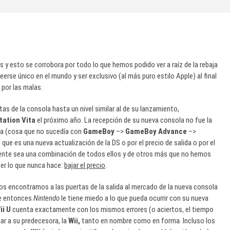
 esto se corrobora por todo lo que hemos podido ver a raíz de la rebaja
reerse único en el mundo y ser exclusivo (al más puro estilo Apple) al final
por las malas.
as de la consola hasta un nivel similar al de su lanzamiento,
tation Vita
el próximo año. La recepción de su nueva consola no fue la
ra (cosa que no sucedía con
GameBoy
–>
GameBoy Advance
–>
ue es una nueva actualización de la DS o por el precio de salida o por el
amente sea una combinación de todos ellos y de otros más que no hemos
er lo que nunca hace:
bajar el precio
.
os encontramos a las puertas de la salida al mercado de la nueva consola
ue entonces
Nintendo
le tiene miedo a lo que pueda ocurrir con su nueva
ii U
cuenta exactamente con los mismos errores (o aciertos, el tiempo
ar a su predecesora, la
Wii,
tanto en nombre como en forma. Incluso los