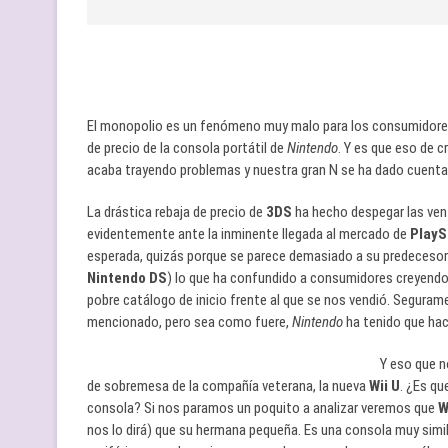
El monopolio es un fenómeno muy malo para los consumidores y
de precio de la consola portátil de
Nintendo
. Y es que eso de c
acaba trayendo problemas y nuestra gran N se ha dado cuenta 
La drástica rebaja de precio de
3DS
ha hecho despegar las vent
evidentemente ante la inminente llegada al mercado de
PlayS
esperada, quizás porque se parece demasiado a su predeceso
Nintendo DS
) lo que ha confundido a consumidores creyendo q
pobre catálogo de inicio frente al que se nos vendió. Segur
mencionado, pero sea como fuere,
Nintendo
ha tenido que hac
Y eso que n
de sobremesa de la compañía veterana, la nueva
Wii U
. ¿Es q
consola? Si nos paramos un poquito a analizar veremos que
W
nos lo dirá) que su hermana pequeña. Es una consola muy simil