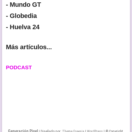
- Mundo GT
- Globedia
- Huelva 24
Más artículos...
PODCAST
Generación Pixel
| Diseñado por:
Theme Freesia
|
WordPress
| © Copyright.