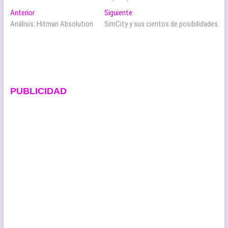
Navegación
Entrada
Entrada
Anterior
Siguiente
anterior:
siguiente:
Análisis: Hitman Absolution
SimCity y sus cientos de posibilidades
de
entradas
PUBLICIDAD