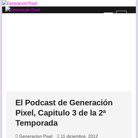
Saltar
al
B
Generación Pixel
contenido
WEB DE VIDEOJUEGOS INDEPENDIENTES, LLENA DE LIBERTAD DE
o
EXPRESIÓN Y AMOR.
t
ó
n
d
e
l
m
e
n
ú
El Podcast de Generación
Pixel, Capitulo 3 de la 2ª
Temporada
Generacion Pixel
11 diciembre, 2012