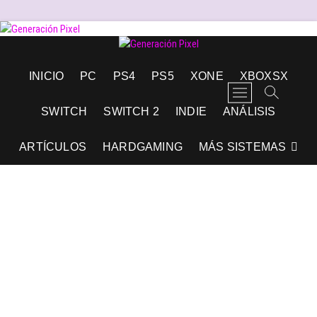
Saltar
al
contenido
Generación Pixel
WEB DE VIDEOJUEGOS INDEPENDIENTES, LLENA DE LIBERTAD DE
INICIO
PC
PS4
PS5
XONE
XBOXSX
EXPRESIÓN Y AMOR.
B
o
SWITCH
SWITCH 2
INDIE
ANÁLISIS
t
ó
ARTÍCULOS
HARDGAMING
MÁS SISTEMAS
n
d
e
l
m
e
n
ú