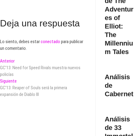
de The
Adventur
es of
Deja una respuesta
Elliot:
The
Lo siento, debes estar
conectado
para publicar
Millenniu
un comentario.
m Tales
Navegación
Entrada
Anterior
anterior:
GC’13: Need for Speed Rivals muestra nuevos
de
policías
Análisis
entradas
Entrada
Siguiente
de
siguiente:
GC’13: Reaper of Souls será la primera
Cabernet
expansión de Diablo III
Análisis
de 33