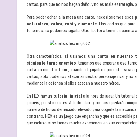
cartas, para que no nos hagan daño, y no es mala estrategia, p
Para poder echar a la mesa una carta, necesitaremos esos
p
naturaleza, zafiro, rubí y diamante
. Hay cartas que para
tenemos, no podemos jugarla. Otro factor a tener en cuenta a 
Otra característica,
si usamos una carta en nuestro t
siguiente turno enemigo
, tenemos que esperar a ese turno 
carta en nuestro turno, cuando el jugador oponente vaya a
cartas, sólo podemos atacar a nuestro personaje rival y no 
mediante la defensa si ellos atacan a nuestro héroe.
En HEX hay un
tutorial inicial
a la hora de jugar. Un tutorial 
juguéis, puesto que está todo claro y no nos quedarán ningun
número de horas demasiado elevado para cogerle la mecánica d
contrario, HEX es un juego que engancha y que es accesible p
que incluso si no tienes mucha experiencia en sus competidore