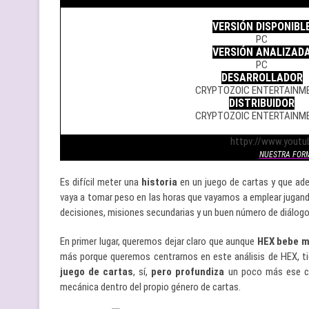
.
VERSIÓN DISPONIBL
PC
VERSIÓN ANALIZAD
PC
DESARROLLADOR
CRYPTOZOIC ENTERTAINM
DISTRIBUIDOR
CRYPTOZOIC ENTERTAINM
.
httpv://www.yout
NUESTRA FOR
Es difícil meter una
historia
en un juego de cartas y que ad
vaya a tomar peso en las horas que vayamos a emplear jugando
decisiones, misiones secundarias y un buen número de diálogo
En primer lugar, queremos dejar claro que aunque
HEX bebe m
más porque queremos centrarnos en este análisis de HEX, ti
juego de cartas
, sí,
pero profundiza
un poco más ese 
mecánica dentro del propio género de cartas.