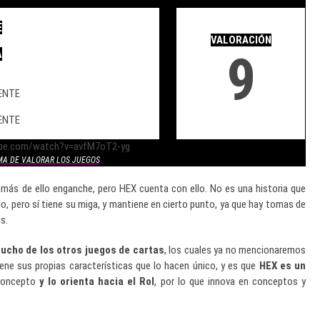
.
E
.
VALORACIÓN
9
A
ENTE
ENTE
ube.com/watch?v=avfM7oT2-yg
MA DE VALORAR LOS JUEGOS
emás de ello enganche, pero HEX cuenta con ello. No es una historia que
, pero sí tiene su miga, y mantiene en cierto punto, ya que hay tomas de
s.
ucho de los otros juegos de cartas
, los cuales ya no mencionaremos
ene sus propias características que lo hacen único, y es que
HEX es un
concepto
y
lo orienta hacia el Rol
, por lo que innova en conceptos y