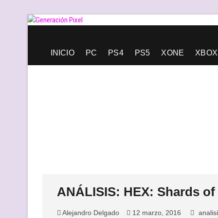
Saltar
al
contenido
Generación Pixel
WEB DE VIDEOJUEGOS INDEPENDIENTES, LLENA DE LIBERT
INICIO
PC
PS4
PS5
XONE
XBOX
ANÁLISIS: HEX: Shards of
Alejandro Delgado
12 marzo, 2016
analis