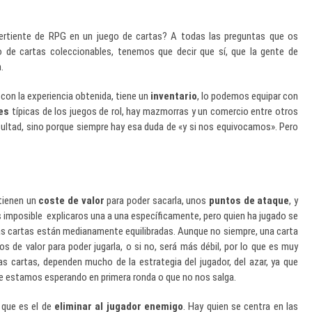
rtiente de RPG en un juego de cartas? A todas las preguntas que os
 de cartas coleccionables, tenemos que decir que sí, que la gente de
.
con la experiencia obtenida, tiene un
inventario
, lo podemos equipar con
es
típicas de los juegos de rol, hay mazmorras y un comercio entre otros
cultad, sino porque siempre hay esa duda de «y si nos equivocamos». Pero
 tienen un
coste de valor
para poder sacarla, unos
puntos de ataque
, y
 imposible explicaros una a una específicamente, pero quien ha jugado se
 las cartas están medianamente equilibradas. Aunque no siempre, una carta
e valor para poder jugarla, o si no, será más débil, por lo que es muy
as cartas, dependen mucho de la estrategia del jugador, del azar, ya que
e estamos esperando en primera ronda o que no nos salga.
, que es el de
eliminar al jugador enemigo
. Hay quien se centra en las