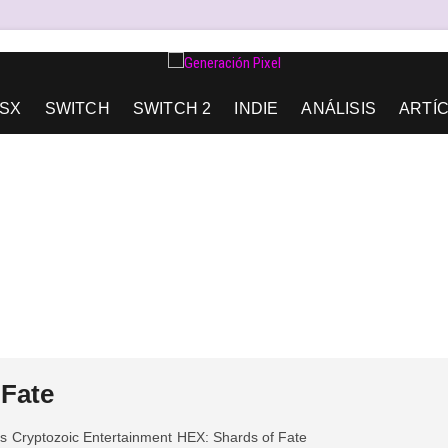
AD DE EXPRESIÓN Y AMOR.
SX
SWITCH
SWITCH 2
INDIE
ANÁLISIS
ARTÍ
 Fate
is
Cryptozoic Entertainment
HEX: Shards of Fate