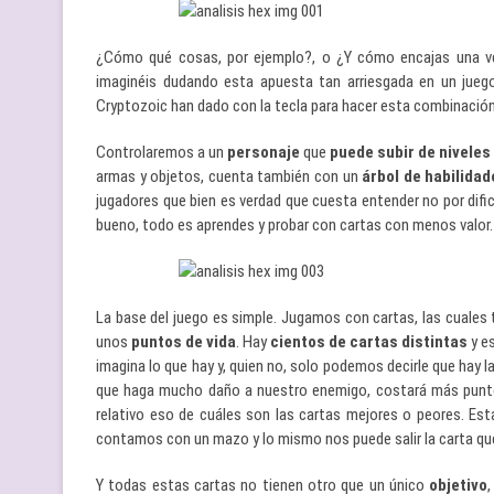
¿Cómo qué cosas, por ejemplo?, o ¿Y cómo encajas una ve
imaginéis dudando esta apuesta tan arriesgada en un juego
Cryptozoic han dado con la tecla para hacer esta combinación
Controlaremos a un
personaje
que
puede subir de niveles
armas y objetos, cuenta también con un
árbol
de
habilidad
jugadores que bien es verdad que cuesta entender no por difi
bueno, todo es aprendes y probar con cartas con menos valor.
La base del juego es simple. Jugamos con cartas, las cuales
unos
puntos de vida
. Hay
cientos de cartas distintas
y es
imagina lo que hay y, quien no, solo podemos decirle que hay
que haga mucho daño a nuestro enemigo, costará más puntos d
relativo eso de cuáles son las cartas mejores o peores. Est
contamos con un mazo y lo mismo nos puede salir la carta qu
Y todas estas cartas no tienen otro que un único
objetivo