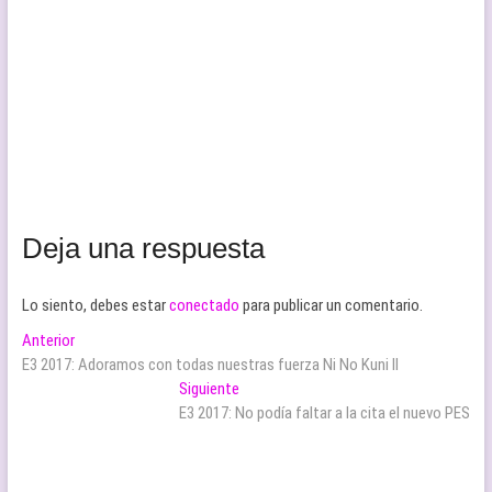
Deja una respuesta
Lo siento, debes estar
conectado
para publicar un comentario.
Navegación
Entrada
Anterior
anterior:
E3 2017: Adoramos con todas nuestras fuerza Ni No Kuni II
de
Entrada
Siguiente
entradas
siguiente:
E3 2017: No podía faltar a la cita el nuevo PES