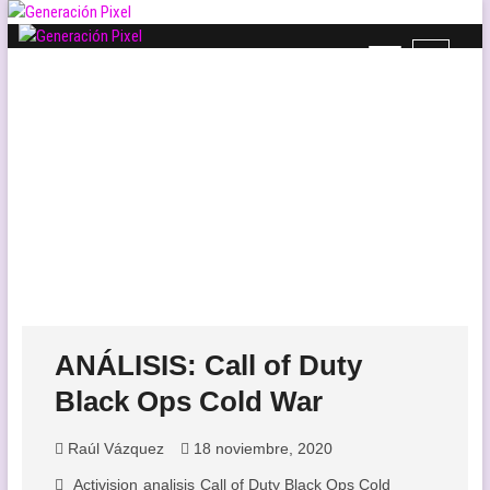
Saltar
al
B
contenido
Generación Pixel
WEB DE VIDEOJUEGOS INDEPENDIENTES, LLENA DE LIBERTAD DE
o
EXPRESIÓN Y AMOR.
t
ó
n
d
e
l
m
e
n
ú
ANÁLISIS: Call of Duty
Black Ops Cold War
Raúl Vázquez
18 noviembre, 2020
Activision
analisis
Call of Duty Black Ops Cold