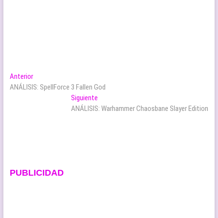
Navegación
Entrada
Anterior
anterior:
ANÁLISIS: SpellForce 3 Fallen God
de
Entrada
Siguiente
entradas
siguiente:
ANÁLISIS: Warhammer Chaosbane Slayer Edition
PUBLICIDAD