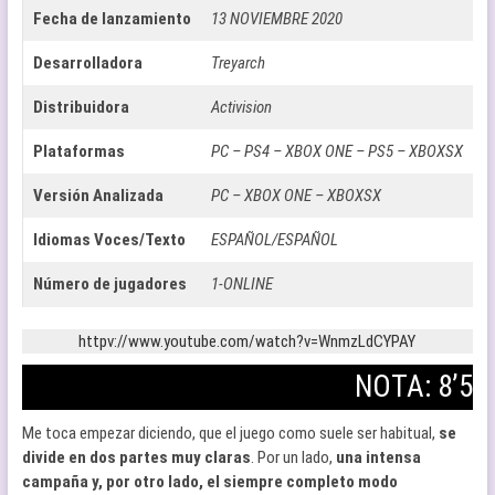
Fecha de lanzamiento
13 NOVIEMBRE 2020
Desarrolladora
Treyarch
Distribuidora
Activision
Plataformas
PC – PS4 – XBOX ONE – PS5 – XBOXSX
Versión Analizada
PC – XBOX ONE – XBOXSX
Idiomas Voces/Texto
ESPAÑOL/ESPAÑOL
Número de jugadores
1-ONLINE
httpv://www.youtube.com/watch?v=WnmzLdCYPAY
NOTA: 8’5
Me toca empezar diciendo, que el juego como suele ser habitual,
se
divide en dos partes muy claras
. Por un lado,
una intensa
campaña y, por otro lado, el siempre completo modo