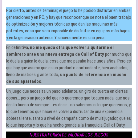
Por cierto, antes de terminar, el juego lo he podido disfrutar en ambas
generaciones y en PC, y hay que reconocer que se nota el buen trabajo
de optimización y mejoras técnicas que dan las maquinas más
potentes, cosa que será imposible de disfrutar en equipos más bajos
y en la generación anterior. Y sinceramente es una pena.
En definitiva,
no me queda otra que volver a quitarme el
sombrero ante una nueva entrega de Call of Duty
por mucho que
le duela a quien le duela, cosa que me pasaba hace unos años. Pero es
que hay que asumir que es un producto contundente, bien acabados,
lleno de matices y, ante todo,
un punto de referencia en mucho
de sus apartados
.
Un juego que necesita un paso adelante, un giro de tuerca en ciertas
cosas… pero un juego del que no queremos que toquen nada, que nos
den lo bueno de siempre… es decir… no sabemos ni lo que queremos, y
lo que tenemos que hacer es volver a disfrutar de una experiencia
sobresaliente, tanto a nivel de campaña como de multijugador, que es
lo que importa y lo que ha hecho grande a la franquicia Call of Duty.
NUESTRA FORMA DE VALORAR LOS JUEGOS