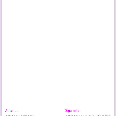
Navegación
Entrada
Entrada
Anterior
Siguiente