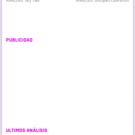
anterior:
siguiente:
ANÁLISIS: Sky Tale
ANÁLISIS: Disciples Liberation
de
entradas
PUBLICIDAD
ULTIMOS ANÁLISIS