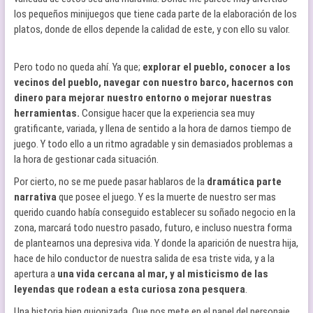
los pequeños minijuegos que tiene cada parte de la elaboración de los
platos, donde de ellos depende la calidad de este, y con ello su valor.
Pero todo no queda ahí. Ya que;
explorar el pueblo, conocer a los
vecinos del pueblo, navegar con nuestro barco, hacernos con
dinero para mejorar nuestro entorno o mejorar nuestras
herramientas.
Consigue hacer que la experiencia sea muy
gratificante, variada, y llena de sentido a la hora de darnos tiempo de
juego. Y todo ello a un ritmo agradable y sin demasiados problemas a
la hora de gestionar cada situación.
Por cierto, no se me puede pasar hablaros de la
dramática parte
narrativa
que posee el juego. Y es la muerte de nuestro ser mas
querido cuando había conseguido establecer su soñado negocio en la
zona, marcará todo nuestro pasado, futuro, e incluso nuestra forma
de plantearnos una depresiva vida. Y donde la aparición de nuestra hija,
hace de hilo conductor de nuestra salida de esa triste vida, y a la
apertura a
una vida cercana al mar, y al misticismo de las
leyendas que rodean a esta curiosa zona pesquera
.
Una historia bien guionizada. Que nos mete en el papel del personaje