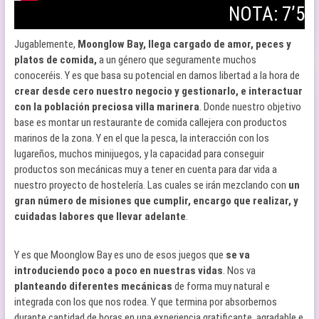
NOTA: 7’5
Jugablemente,
Moonglow Bay, llega cargado de amor, peces y
platos de comida,
a un género que seguramente muchos
conoceréis. Y es que basa su potencial en darnos libertad a la hora de
crear desde cero nuestro negocio y gestionarlo, e interactuar
con la población preciosa villa marinera
. Donde nuestro objetivo
base es montar un restaurante de comida callejera con productos
marinos de la zona. Y en el que la pesca, la interacción con los
lugareños, muchos minijuegos, y la capacidad para conseguir
productos son mecánicas muy a tener en cuenta para dar vida a
nuestro proyecto de hostelería. Las cuales se irán mezclando con
un
gran número de misiones que cumplir, encargo que realizar, y
cuidadas labores que llevar adelante
.
Y es que Moonglow Bay es uno de esos juegos que
se va
introduciendo poco a poco en nuestras vidas
. Nos va
planteando diferentes mecánicas
de forma muy natural e
integrada con los que nos rodea. Y que termina por absorbernos
durante cantidad de horas en una experiencia gratificante, agradable e