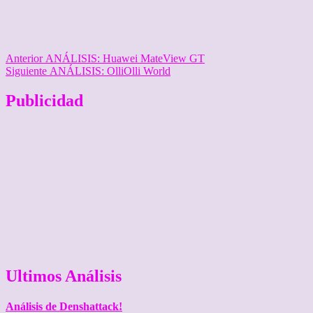
Navegación
Entrada
Anterior
ANÁLISIS: Huawei MateView GT
anterior:
Entrada
Siguiente
ANÁLISIS: OlliOlli World
de
siguiente:
entradas
Publicidad
Ultimos Análisis
Análisis de Denshattack!