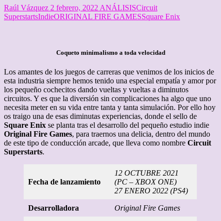
Raúl Vázquez
2 febrero, 2022
ANÁLISIS
Circuit
Superstarts
Indie
ORIGINAL FIRE GAMES
Square Enix
Coqueto minimalismo a toda velocidad
Los amantes de los juegos de carreras que venimos de los inicios de
esta industria siempre hemos tenido una especial empatía y amor por
los pequeño cochecitos dando vueltas y vueltas a diminutos
circuitos. Y es que la diversión sin complicaciones ha algo que uno
necesita meter en su vida entre tanta y tanta simulación. Por ello hoy
os traigo una de esas diminutas experiencias, donde el sello de
Square Enix
se planta tras el desarrollo del pequeño estudio indie
Original Fire Games
, para traernos una delicia, dentro del mundo
de este tipo de conducción arcade, que lleva como nombre
Circuit
Superstarts
.
12 OCTUBRE 2021
Fecha de lanzamiento
(PC – XBOX ONE)
27 ENERO 2022 (PS4)
Desarrolladora
Original Fire Games