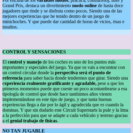
Por encima de los
variados modos
; practica, contrarreloj, libre y
Grand Prix, destaca un divertimiento
modo online
de hasta doce
jugadores que rinde y se disfruta como pocos. Siendo una de las
mejores experiencias que he tenido dentro de un juego de
minichoches. Y que puede dar cantidad de horas de vicios, risas e
insultos.
CONTROL Y SENSACIONES
El
control y manejo
de los coches es uno de los puntos más
importantes y especiales del juego. Ya que os vais a encontrar con
un control circular donde la
perspectiva será el punto de
referencia
para saber hacia donde tendremos que girar. Siendo una
e
xperiencia realmente gratificante y agradable,
pese a que los
primeros momentos puede que cueste un poco acostumbrarse a esa
tipología de control que desde hace tantísimos años vienen
implementándose en este tipo de juego, y que tanta buenas
experiencias llega a dar por lo ágil y agradecida que es cuando la
dominas. Y que sin dudarlo este Circuit Superstarts la pule y la lima
a la perfección para que se adapte a cada vehículo y terreno gracias
a el
genial trabajo de físicas
.
NO TAN JUGABLE