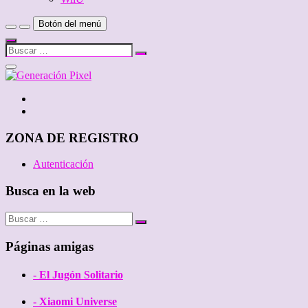
Botón del menú
Buscar
…
Cerrar
el
menú
Twitter
de
Facebook
la
barra
lateral
ZONA DE REGISTRO
Autenticación
Busca en la web
Buscar
…
Páginas amigas
- El Jugón Solitario
- Xiaomi Universe