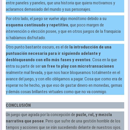
entre paneles y paneles, que una historia que quiera motivarnos y
aclararnos demasiado del mundo y sus personajes.
Por otro lado, el juego se vuelve algo monótono debido a su
esquema continuado y repetitivo
, que poco margen de
intervención o elección posee, y que en otros juegos de la franquicia
si habíamos disfrutado.
Otro punto bastante oscuro, es el de
la introducción de una
puntuación necesaria para ir siguiendo adelante y
desbloqueando con ello más fases y eventos
. Cosa en la que
entra su parte de ser
un free to play con
microtransaciones
realmente mal llevada, y que nos hace bloquearnos totalmente en el
avance del juego, y con ello obligarnos a pagar. Cosa que como era de
esperar no he hecho, ya que eso de gastar dinero en monedas, gemas
y demás cosas brillantes virtuales como que no va conmigo.
CONCLUSIÓN
Un juego que agrada por la concepción de
puzle, rol, y mezcla
narrativa que posee
. Pero que sufre de una gestión horrible de los
tempos y acciones que se irán sucediendo delante de nuestros ojos.