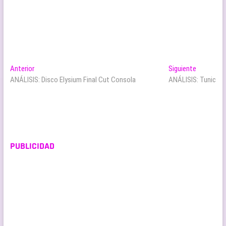
Navegación
Entrada
Entrada
Anterior
Siguiente
anterior:
siguiente:
ANÁLISIS: Disco Elysium Final Cut Consola
ANÁLISIS: Tunic
de
entradas
PUBLICIDAD