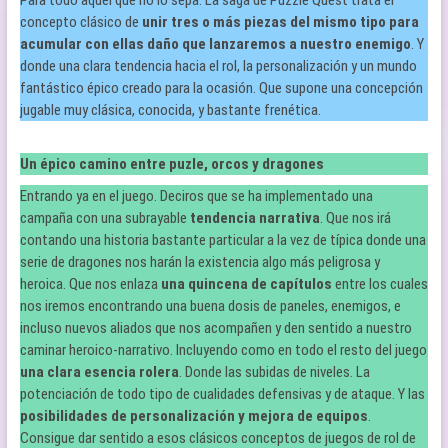
Para todo aquel que no lo sepa. La saga de Puzzle Quest trata el
concepto clásico de
unir tres o más piezas del mismo tipo para
acumular con ellas daño que lanzaremos a nuestro enemigo
. Y
donde una clara tendencia hacia el rol, la personalización y un mundo
fantástico épico creado para la ocasión. Que supone una concepción
jugable muy clásica, conocida, y bastante frenética.
Un épico camino entre puzle, orcos y dragones
Entrando ya en el juego. Deciros que se ha implementado una
campaña con una subrayable
tendencia narrativa
. Que nos irá
contando una historia bastante particular a la vez de típica donde una
serie de dragones nos harán la existencia algo más peligrosa y
heroica. Que nos enlaza
una quincena de capítulos
entre los cuales
nos iremos encontrando una buena dosis de paneles, enemigos, e
incluso nuevos aliados que nos acompañen y den sentido a nuestro
caminar heroico-narrativo. Incluyendo como en todo el resto del juego
una clara esencia rolera
. Donde las subidas de niveles. La
potenciación de todo tipo de cualidades defensivas y de ataque. Y las
posibilidades de personalización y mejora de equipos
.
Consigue dar sentido a esos clásicos conceptos de juegos de rol de