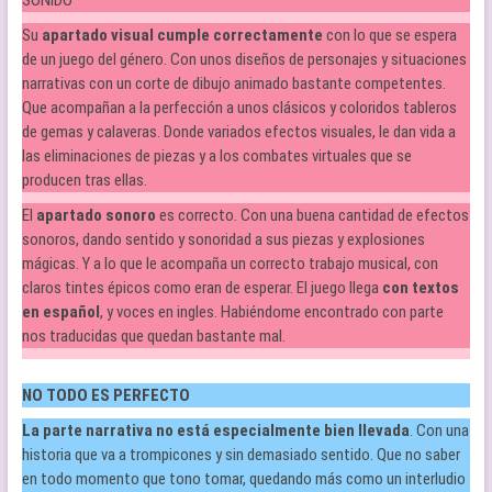
SONIDO
Su
apartado visual cumple correctamente
con lo que se espera
de un juego del género. Con unos diseños de personajes y situaciones
narrativas con un corte de dibujo animado bastante competentes.
Que acompañan a la perfección a unos clásicos y coloridos tableros
de gemas y calaveras. Donde variados efectos visuales, le dan vida a
las eliminaciones de piezas y a los combates virtuales que se
producen tras ellas.
El
apartado sonoro
es correcto. Con una buena cantidad de efectos
sonoros, dando sentido y sonoridad a sus piezas y explosiones
mágicas. Y a lo que le acompaña un correcto trabajo musical, con
claros tintes épicos como eran de esperar. El juego llega
con textos
en español
, y voces en ingles. Habiéndome encontrado con parte
nos traducidas que quedan bastante mal.
NO TODO ES PERFECTO
La parte narrativa no está especialmente bien llevada
. Con una
historia que va a trompicones y sin demasiado sentido. Que no saber
en todo momento que tono tomar, quedando más como un interludio