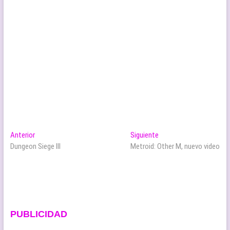
Navegación
Entrada
Entrada
Anterior
Siguiente
anterior:
siguiente:
Dungeon Siege III
Metroid: Other M, nuevo video
de
entradas
PUBLICIDAD