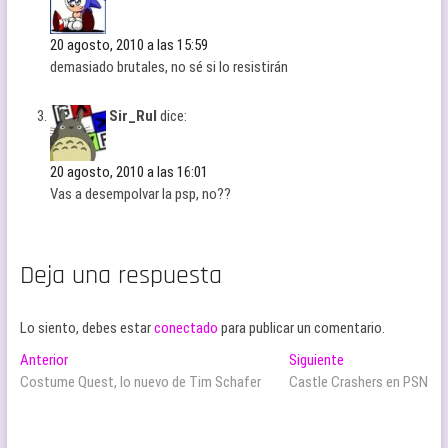
20 agosto, 2010 a las 15:59
demasiado brutales, no sé si lo resistirán
Sir_Rul
dice:
20 agosto, 2010 a las 16:01
Vas a desempolvar la psp, no??
Deja una respuesta
Lo siento, debes estar
conectado
para publicar un comentario.
Navegación
Entrada
Entrada
Anterior
Siguiente
anterior:
siguiente:
Costume Quest, lo nuevo de Tim Schafer
Castle Crashers en PSN
de
entradas