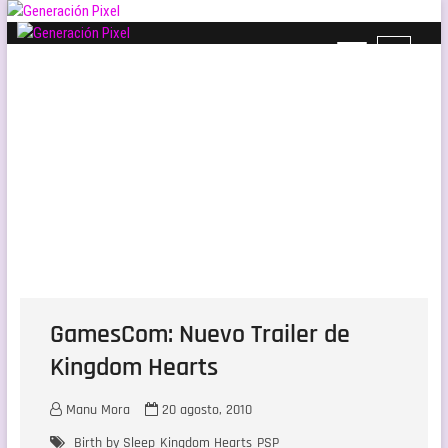
Saltar
al
B
Generación Pixel
contenido
WEB DE VIDEOJUEGOS INDEPENDIENTES, LLENA DE LIBERTAD DE EXPRESIÓN Y
o
AMOR.
t
ó
n
d
e
l
m
e
n
ú
GamesCom: Nuevo Trailer de
Kingdom Hearts
Manu Mora
20 agosto, 2010
Birth by Sleep
Kingdom Hearts
PSP