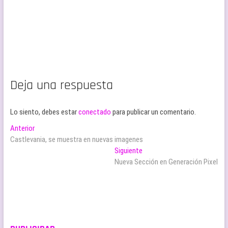
Deja una respuesta
Lo siento, debes estar
conectado
para publicar un comentario.
Navegación
Entrada
Anterior
anterior:
Castlevania, se muestra en nuevas imagenes
de
Entrada
Siguiente
entradas
siguiente:
Nueva Sección en Generación Pixel