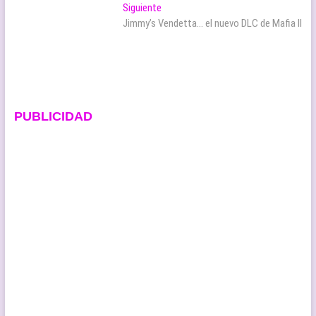
de
Entrada
Siguiente
entradas
siguiente:
Jimmy’s Vendetta… el nuevo DLC de Mafia II
PUBLICIDAD