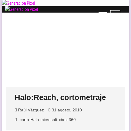
Saltar
al
B
Generación Pixel
contenido
WEB DE VIDEOJUEGOS INDEPENDIENTES, LLENA DE LIBERTAD DE
o
EXPRESIÓN Y AMOR.
t
ó
n
d
e
l
m
e
n
ú
Halo:Reach, cortometraje
Raúl Vázquez
31 agosto, 2010
corto
Halo
microsoft
xbox 360