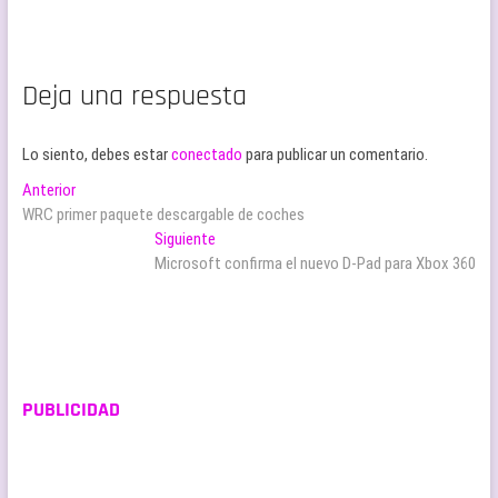
Deja una respuesta
Lo siento, debes estar
conectado
para publicar un comentario.
Navegación
Entrada
Anterior
anterior:
WRC primer paquete descargable de coches
de
Entrada
Siguiente
entradas
siguiente:
Microsoft confirma el nuevo D-Pad para Xbox 360
PUBLICIDAD