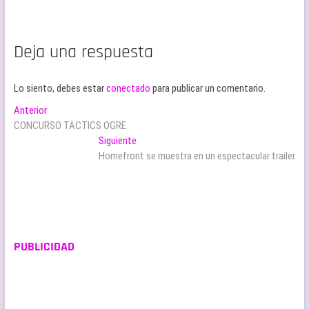
Deja una respuesta
Lo siento, debes estar
conectado
para publicar un comentario.
Navegación
Entrada
Anterior
anterior:
CONCURSO TACTICS OGRE
de
Entrada
Siguiente
entradas
siguiente:
Homefront se muestra en un espectacular trailer
PUBLICIDAD