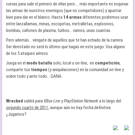
curvas para salir el primero de ellas pero…. más importante es esquivar
las armas de nuestros enemigos (que no competidores) y apuntar
bien para dar en el blanco. Hasta
14 armas
diferentes podremos usar
entre lanzallamas, minas, escopetas, metralletas, explosivos,
bombas, cañones de plasma, turbos… vamos, unas cuantas.
Pero además… véngate de aquellos que te han echado de la carrera.
Ser derrotado no será lo último que hagas en este juego. Usa alguno
de los 5 ataques aéreos
Juega en el
modo batalla
solo, local u on-line, en
competición
,
comparte tus
tiempos
(y aniquilaciones) en la comunidad on-line y
sobre todo y ante todo… GANA.
Wrecked
saldrá para
XBox Live
y
PlayStation Network
a lo largo del
segundo cuarto de 2011
, aunque aún no hay fecha definitiva.
¿Jugamos?