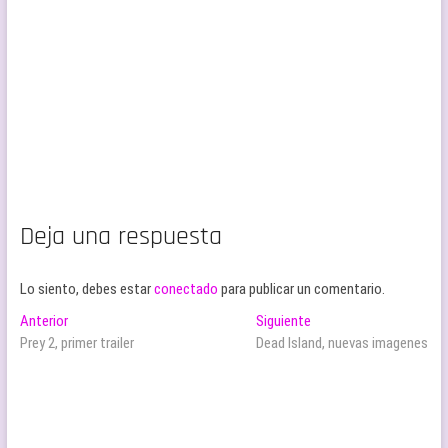
Deja una respuesta
Lo siento, debes estar
conectado
para publicar un comentario.
Navegación
Entrada
Entrada
Anterior
Siguiente
anterior:
siguiente:
Prey 2, primer trailer
Dead Island, nuevas imagenes
de
entradas