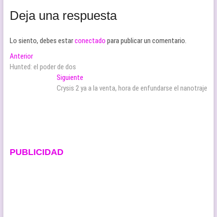
Deja una respuesta
Lo siento, debes estar
conectado
para publicar un comentario.
Navegación
Entrada
Anterior
anterior:
Hunted: el poder de dos
de
Entrada
Siguiente
entradas
siguiente:
Crysis 2 ya a la venta, hora de enfundarse el nanotraje
PUBLICIDAD