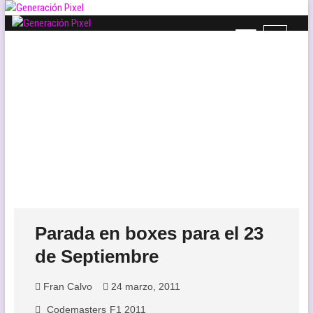
Saltar
al
B
contenido
Generación Pixel
WEB DE VIDEOJUEGOS INDEPENDIENTES, LLENA DE LIBERTAD DE
o
EXPRESIÓN Y AMOR.
t
ó
n
d
e
l
m
e
n
ú
Parada en boxes para el 23
de Septiembre
Fran Calvo
24 marzo, 2011
Codemasters
F1 2011