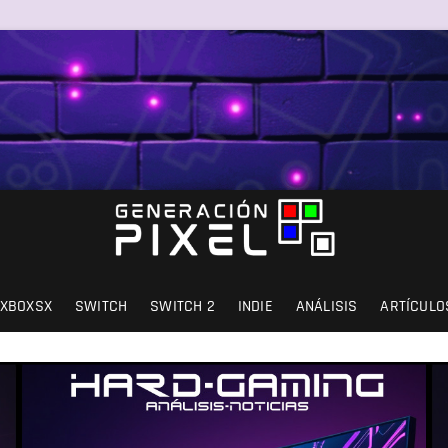
SIÓN Y AMOR.
XBOXSX
SWITCH
SWITCH 2
INDIE
ANÁLISIS
ARTÍCULO