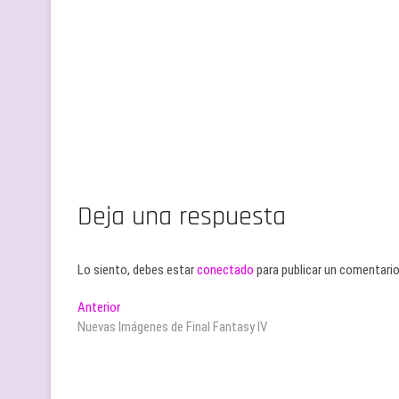
Deja una respuesta
Lo siento, debes estar
conectado
para publicar un comentario
Navegación
Entrada
Anterior
anterior:
Nuevas Imágenes de Final Fantasy IV
de
entradas