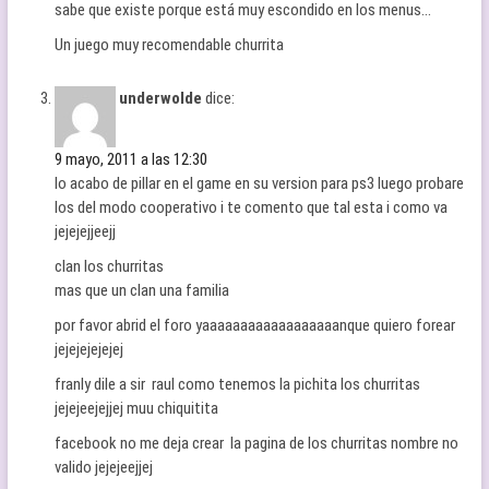
sabe que existe porque está muy escondido en los menus…
Un juego muy recomendable churrita
underwolde
dice:
9 mayo, 2011 a las 12:30
lo acabo de pillar en el game en su version para ps3 luego probare
los del modo cooperativo i te comento que tal esta i como va
jejejejjeejj
clan los churritas
mas que un clan una familia
por favor abrid el foro yaaaaaaaaaaaaaaaaaanque quiero forear
jejejejejejej
franly dile a sir raul como tenemos la pichita los churritas
jejejeejejjej muu chiquitita
facebook no me deja crear la pagina de los churritas nombre no
valido jejejeejjej