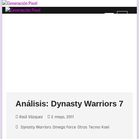
Saltar
al
B
Generación Pixel
contenido
WEB DE VIDEOJUEGOS INDEPENDIENTES, LLENA DE LIBERTAD DE EXPRESIÓN Y
o
AMOR.
t
ó
n
d
e
l
m
e
n
ú
Análisis: Dynasty Warriors 7
Raúl Vázquez
2 mayo, 2011
Dynasty Warriors
Omega Force
Otras
Tecmo Koei