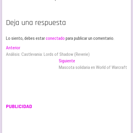
Deja una respuesta
Lo siento, debes estar
conectado
para publicar un comentario.
Navegación
Entrada
Anterior
anterior:
Análisis: Castlevania: Lords of Shadow (Reverie)
de
Entrada
Siguiente
entradas
siguiente:
Mascota solidaria en World of Warcraft
PUBLICIDAD