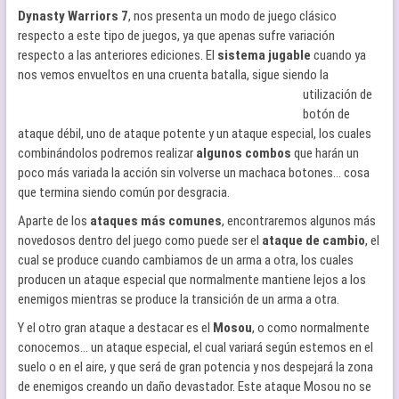
Dynasty Warriors 7
, nos presenta un modo de juego clásico
respecto a este tipo de juegos, ya que apenas sufre variación
respecto a las anteriores ediciones. El
sistema jugable
cuando ya
nos vemos envueltos en una cruenta
batalla, sigue siendo la
utilización de
botón de
ataque débil, uno de ataque potente y un ataque especial, los cuales
combinándolos podremos realizar
algunos combos
que harán un
poco más variada la acción sin volverse un machaca botones… cosa
que termina siendo común por desgracia.
Aparte de los
ataques más comunes
, encontraremos algunos más
novedosos dentro del juego como puede ser el
ataque de cambio
, el
cual se produce cuando cambiamos de un arma a otra, los cuales
producen un ataque especial que normalmente mantiene lejos a los
enemigos mientras se produce la transición de un arma a otra.
Y el otro gran ataque a destacar es el
Mosou
, o como normalmente
conocemos… un ataque especial, el cual variará según estemos en el
suelo o en el aire, y que será de gran potencia y nos despejará la zona
de enemigos creando un daño devastador. Este ataque Mosou no se