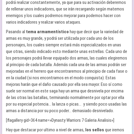
podrá realizar constantemente, ya que para su activación deberemos
de rellenar unos indicadores, que se irán recargando según matemos
enemigos y los cuales podremos mejorar para podernos hacer con
varios indicadores y realizar varios ataques.
Pasando al
tema armamentístico
hay que decir que la variedad de
armas es muy grande, y podrá ser utilizada por cada uno de los
personajes, los cuales siempre estará más especializados en unas
que otras, siendo indicado esto mediante unas estrellas. Cada uno de
los personajes podrá llevar equipado dos armas, las cuales elegiremos
al principio de cada batalla. Además cada una de las armas podrán ser
mejoradas en el herrero que encontraremos al principio de cada fase o
en la ciudad (si nos encontramos en el modo conquista). Estas
mejoras harán que el daño causado por ella sea mayor. Eso sí como
suele ser normal en este saga hay un arma que desnivela por encima
de las otras las batallas, terminando normalmente por optar por ella
por su especial potencia… la lanza o picas… y siendo poco usadas las
armas a distancia por su poco poder… demasiado desnivelado.
[flagallery gid=364 name=»Dynasty Warriors 7 Galeria Analisis»]
Hay que destacar por ultimo a nivel de armas,
los sellos
que iremos